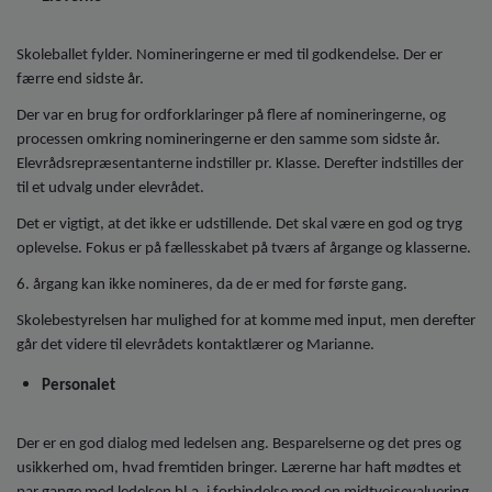
o
l
d
Skoleballet fylder. Nomineringerne er med til godkendelse. Der er
e
færre end sidste år.
t
Der var en brug for ordforklaringer på flere af nomineringerne, og
processen omkring nomineringerne er den samme som sidste år.
Elevrådsrepræsentanterne indstiller pr. Klasse. Derefter indstilles der
til et udvalg under elevrådet.
Det er vigtigt, at det ikke er udstillende. Det skal være en god og tryg
oplevelse. Fokus er på fællesskabet på tværs af årgange og klasserne.
6. årgang kan ikke nomineres, da de er med for første gang.
Skolebestyrelsen har mulighed for at komme med input, men derefter
går det videre til elevrådets kontaktlærer og Marianne.
Personalet
Der er en god dialog med ledelsen ang. Besparelserne og det pres og
usikkerhed om, hvad fremtiden bringer. Lærerne har haft mødtes et