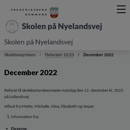
Skolen på Nyelandsvej
G
å
Skolebestyrelsen
Referater 22/23
December 2022
t
i
December 2022
l
h
o
v
Referat til skolebestyrelsesmøde mandag den 12. december kl. 2022
e
på Lollandsvej
d
Afbud fra Mette, Michelle, Nina, Elizabeth og Jesper
i
n
Information fra:
d
h
Eleverne