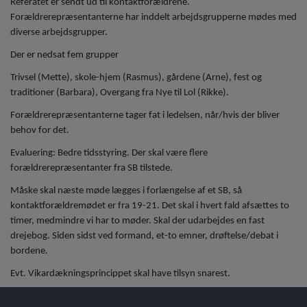
Referatet er sendt ud til kontaktforældrene.
Forældrerepræsentanterne har inddelt arbejdsgrupperne mødes med
diverse arbejdsgrupper.
Der er nedsat fem grupper
Trivsel (Mette), skole-hjem (Rasmus), gårdene (Arne), fest og
traditioner (Barbara), Overgang fra Nye til Lol (Rikke).
Forældrerepræsentanterne tager fat i ledelsen, når/hvis der bliver
behov for det.
Evaluering: Bedre tidsstyring. Der skal være flere
forældrerepræsentanter fra SB tilstede.
Måske skal næste møde lægges i forlængelse af et SB, så
kontaktforældremødet er fra 19-21. Det skal i hvert fald afsættes to
timer, medmindre vi har to møder. Skal der udarbejdes en fast
drejebog. Siden sidst ved formand, et-to emner, drøftelse/debat i
bordene.
Evt. Vikardækningsprincippet skal have tilsyn snarest.