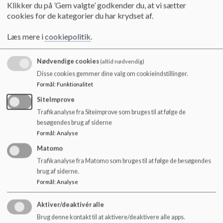
Klikker du på ’Gem valgte’ godkender du, at vi sætter
Udkast til årshjul (se bilag) Rykkes til næste gang
cookies for de kategorier du har krydset af.
Læs mere i
cookiepolitik
.
Midlertidigt princip for meddelelsesbog/beslutning (se bilag)
Nødvendige cookies
(altid nødvendig)
Disse cookies gemmer dine valg om cookieindstillinger.
Udkastet drøftes. Princippet justeres. Hvordan vi får en
Formål
:
Funktionalitet
tilbagemelding fra de øvrige fag, vil være en del af drøftelserne til
SiteImprove
skole-hjem-princippet. Vi har en blank stemme. Princippet er
Trafikanalyse fra Siteimprove som bruges til at følge de
besluttet.
besøgendes brug af siderne
Formål
:
Analyse
Matomo
Indledende refleksion ang. Skole-hjem – rykkes til næste gang
Trafikanalyse fra Matomo som bruges til at følge de besøgendes
brug af siderne.
Formål
:
Analyse
Økonomi
Aktiver/deaktivér alle
Brug denne kontakt til at aktivere/deaktivere alle apps.
Birgitte (administrativ leder) og Maike (skoleleder) har afgivet