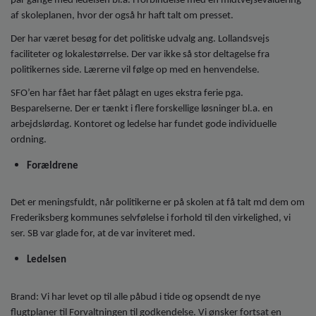
par gange med ledelsen bl.a. i forbindelse med en midtvejsevaluering
af skoleplanen, hvor der også hr haft talt om presset.
Der har været besøg for det politiske udvalg ang. Lollandsvejs
faciliteter og lokalestørrelse. Der var ikke så stor deltagelse fra
politikernes side. Lærerne vil følge op med en henvendelse.
SFO’en har fået har fået pålagt en uges ekstra ferie pga.
Besparelserne. Der er tænkt i flere forskellige løsninger bl.a. en
arbejdslørdag. Kontoret og ledelse har fundet gode individuelle
ordning.
Forældrene
Det er meningsfuldt, når politikerne er på skolen at få talt md dem om
Frederiksberg kommunes selvfølelse i forhold til den virkelighed, vi
ser. SB var glade for, at de var inviteret med.
Ledelsen
Brand: Vi har levet op til alle påbud i tide og opsendt de nye
flugtplaner til Forvaltningen til godkendelse. Vi ønsker fortsat en