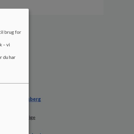
il brug for
k – vi
r du har
 skole:
e på Frederiksberg
ved den offentlige