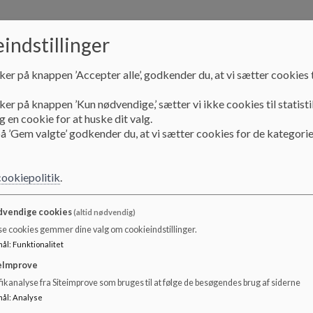
indstillinger
ker på knappen ’Accepter alle’, godkender du, at vi sætter cookies t
ker på knappen ’Kun nødvendige,’ sætter vi ikke cookies til statisti
 en cookie for at huske dit valg.
å ’Gem valgte’ godkender du, at vi sætter cookies for de kategorie
023:
ver af eksamen i år (folkeskolen.dk)
cookiepolitik
.
an i læse omkring modtagelsen af de ukrainske skolebørn på vores
vendige cookies
(altid nødvendig)
: Her skal ukrainske flygtningebørn gå i skole og vuggestu
se cookies gemmer dine valg om cookieindstillinger.
.dk
mål
:
Funktionalitet
eImprove
an i læse en artikel fra Frederiksberg Liv, om skraldeudfordringen 
ikanalyse fra Siteimprove som bruges til at følge de besøgendes brug af siderne
 skolen:
mål
:
Analyse