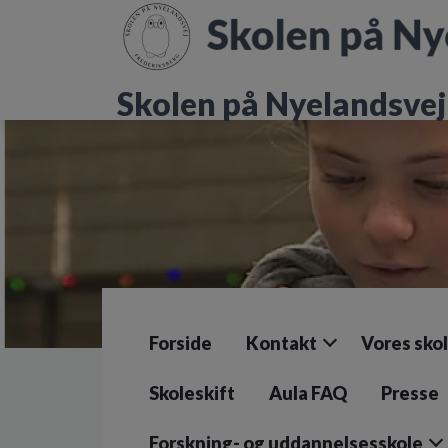
G
å
t
i
Skolen på Nyelandsvej
l
h
o
v
e
d
i
n
d
h
o
l
Forside
Kontakt
Vores sko
d
e
t
Skoleskift
Aula FAQ
Presse
Forskning- og uddannelsesskole