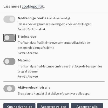
Skolen sikrer, at hvis undervisning er baseret på brug af
Læs mere i
cookiepolitik
.
f.eks. computere, tablets eller andet IT-udstyr, skal disse
stilles til rådighed for eleverne
Nødvendige cookies
(altid nødvendig)
Skolen sikrer, at personalet er informeret om de
Disse cookies gemmer dine valg om cookieindstillinger.
overordnede rammer
Formål
:
Funktionalitet
SiteImprove
Gennem dialog mellem personale og elever sikrer skolen,
Trafikanalyse fra Siteimprove som bruges til at følge de
at retningslinjerne bliver overholdt
besøgendes brug af siderne
Formål
:
Analyse
Skolen sikrer opdateret, faglig og højtkvalificeret
undervisning i digital dannelse, som understøtter mere og
Matomo
bedre trivsel samt bedre digital adfærd
Trafikanalyse fra Matomo som bruges til at følge de besøgendes
brug af siderne.
Skolens personale er rollemodeller, og vi forventer, at
Formål
:
Analyse
personalet begrænser brug af (egne) skærme på skolens
matrikler
Aktiver/deaktivér alle
Brug denne kontakt til at aktivere/deaktivere alle apps.
FORÆLDRENES ANSVAR
Kun nødvendige
Accepter valgte
Accepter alle