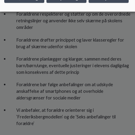
Forældrene oplyser og forklarer eleverne dette princip
Forældrene respekterer og støtter op om de overordnede
retningslinjer og anvender ikke selv skærme på skolens
områder
Forældrene drøfter princippet og laver klasseregler for
brug af skærme udenfor skolen
Forældrene planlægger og klargør, sammen med deres
barn/børn/unge, eventuelle justeringer i elevens dagligdag
som konsekvens af dette princip
Forældrene bør følge anbefalinger om at udskyde
anskaffelse af smartphones og at overholde
aldersgrænser for sociale medier
Vi anbefaler, at forældre orienterer sig i
’Frederiksbergmodellen’ og de ’Seks anbefalinger til
forældre’