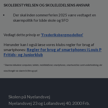
SKOLEBESTYRELSEN OG SKOLELEDELSENS ANSVAR
Der skal inden sommerferien 2025 være vedtaget en
skærmpolitik for både skole og SFO
Vedlagt dette princip er
’Frederiksbergmodellen’
Herunder kan I også læse vores klubs regler for brug af
smartphones:
Regler for brug af smartphones i Louis P
Fritids- og Juniorklub
* Skærme inkluderer computere, tablets, mobiltelefoner, smartphones, smartwatches samt underholdning, der
vises/foregår via skærm fx film og spil.
Skolen på Nyelandsvej
Nyelandsvej 23 og Lollandsvej 40, 2000 Frb.