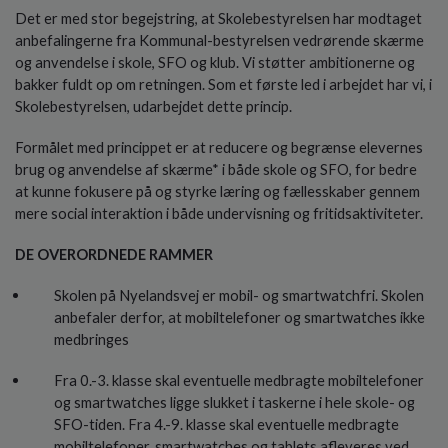
o
Det er med stor begejstring, at Skolebestyrelsen har modtaget
l
anbefalingerne fra Kommunal-bestyrelsen vedrørende skærme
d
og anvendelse i skole, SFO og klub. Vi støtter ambitionerne og
e
bakker fuldt op om retningen. Som et første led i arbejdet har vi, i
t
Skolebestyrelsen, udarbejdet dette princip.
Formålet med princippet er at reducere og begrænse elevernes
brug og anvendelse af skærme* i både skole og SFO, for bedre
at kunne fokusere på og styrke læring og fællesskaber gennem
mere social interaktion i både undervisning og fritidsaktiviteter.
DE OVERORDNEDE RAMMER
Skolen på Nyelandsvej er mobil- og smartwatchfri. Skolen
anbefaler derfor, at mobiltelefoner og smartwatches ikke
medbringes
Fra 0.-3. klasse skal eventuelle medbragte mobiltelefoner
og smartwatches ligge slukket i taskerne i hele skole- og
SFO-tiden. Fra 4.-9. klasse skal eventuelle medbragte
mobiltelefoner, smartwatches og tablets afleveres ved