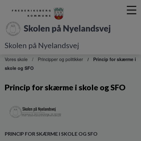
Skolen på Nyelandsvej
G
å
Vores skole
Principper og politikker
Princip for skærme i
t
skole og SFO
i
l
h
Princip for skærme i skole og SFO
o
v
e
d
i
n
d
PRINCIP FOR SKÆRME I SKOLE OG SFO
h