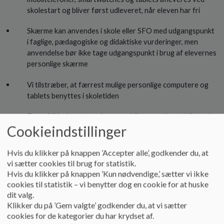
skolestart og bliver først udleveret, når eleven har fri
Skærme kan anvendes i skole eller SFO med udgangspunkt
i faglige, pædagogiske og didaktiske vurderinger, men
anvendelse bør ikke tage udgangspunkt i brug af elevernes
personlige skærme
Vi tilstræber, at færrest mulige personlige computere og
tablets benyttes i skoletiden
Der må ikke benyttes skærm og/eller smartboard til passiv
Cookieindstillinger
underholdning
Vi har skærmfri pauser på hele skolen
Hvis du klikker på knappen ’Accepter alle’, godkender du, at
vi sætter cookies til brug for statistik.
Hvis du klikker på knappen ’Kun nødvendige,’ sætter vi ikke
SKOLENS ANSVAR
cookies til statistik – vi benytter dog en cookie for at huske
dit valg.
Skolen sikrer mulighed for sikker opbevaring af medbragte
Klikker du på ’Gem valgte’ godkender du, at vi sætter
skærme fra 4. klasse
cookies for de kategorier du har krydset af.