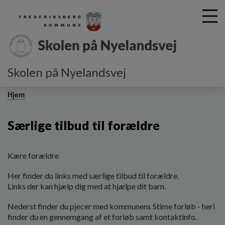
Skolen på Nyelandsvej
G
å
Hjem
t
i
Særlige tilbud til forældre
l
h
o
v
Kære forældre
e
Her finder du links med særlige tilbud til forældre.
d
Links der kan hjælp dig med at hjælpe dit barn.
i
n
Nederst finder du pjecer med kommunens Stime forløb - heri
d
finder du en gennemgang af et forløb samt kontaktinfo.
h