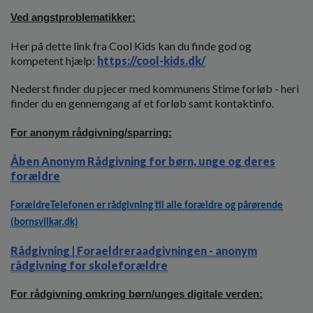
o
Ved angstproblematikker:
l
d
Her på dette link fra Cool Kids kan du finde god og
e
kompetent hjælp:
https://cool-kids.dk/
t
Nederst finder du pjecer med kommunens Stime forløb - heri
finder du en gennemgang af et forløb samt kontaktinfo.
For anonym rådgivning/sparring:
Åben Anonym Rådgivning for børn, unge og deres
forældre
ForældreTelefonen er rådgivning til alle forældre og pårørende
(bornsvilkar.dk)
Rådgivning | Foraeldreraadgivningen - anonym
rådgivning for skoleforældre
For rådgivning omkring børn/unges digitale verden: