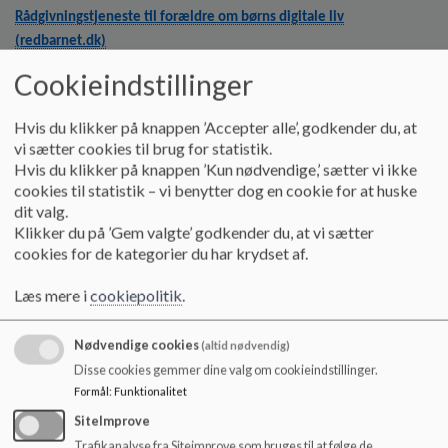
Rådgivningstjeneste til forældre om børns digitale liv
(redbarnet.dk)
Cookieindstillinger
En guide målrettet forældre til 7-12-årige børn:
Der er så meget forældre ikke forstår...
Hvis du klikker på knappen ’Accepter alle’, godkender du, at
vi sætter cookies til brug for statistik.
TALER DU MED DIT BARN OM YOUTUBE? Medierådet har lavet en
Hvis du klikker på knappen ’Kun nødvendige,’ sætter vi ikke
guide til forældre om dette emne:
cookies til statistik – vi benytter dog en cookie for at huske
Taler du med dit barn om YouTube?
dit valg.
Klikker du på ’Gem valgte’ godkender du, at vi sætter
TALER DU MED DIT BARN OM UBEHAGELIGE OPLEVELSER PÅ NETTET?
cookies for de kategorier du har krydset af.
Denne side indeholder mange gode råd og svar på nogle af de
spørgsmål man har som forældre.
Læs mere i
cookiepolitik
.
https://redbarnet.dk/foraeldre/deshame
Biblioteket Frederiksberg står bag ”Vores digitale børn" - et
Nødvendige cookies
(altid nødvendig)
community for forældre der ønsker sparring, indsigt og viden om de
Disse cookies gemmer dine valg om cookieindstillinger.
emner og spørgsmål der opstår i kølvandet af børns digitale liv:
Formål
:
Funktionalitet
https://www.facebook.com/groups/voresdigitaleboern
SiteImprove
Genvej – til dit barns digitale liv er et tilbud til dig som forældre, hvor de
Trafikanalyse fra Siteimprove som bruges til at følge de