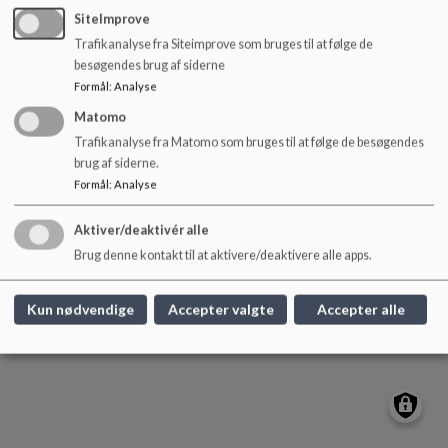
o
Nyelandsvej 23 og Lollandsvej 40, 2000 Frb.
SiteImprove
l
skolennyelandsvej@frederiksberg.dk
Trafikanalyse fra Siteimprove som bruges til at følge de
d
besøgendes brug af siderne
+45 3821 0900
e
Formål
:
Analyse
t
EAN NR.
webtilgængelighed
Matomo
Sitemap
Trafikanalyse fra Matomo som bruges til at følge de besøgendes
brug af siderne.
Formål
:
Analyse
Cookie politik
Aktiver/deaktivér alle
Brug denne kontakt til at aktivere/deaktivere alle apps.
Kun nødvendige
Accepter valgte
Accepter alle