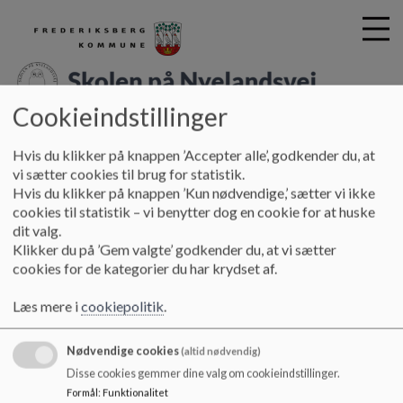
Cookieindstillinger
Skolen på Nyelandsvej
G
Hvis du klikker på knappen ’Accepter alle’, godkender du, at
å
Forskning- og uddannelsesskole
Gode råd og skabeloner
vi sætter cookies til brug for statistik.
t
Hvis du klikker på knappen ’Kun nødvendige,’ sætter vi ikke
i
cookies til statistik – vi benytter dog en cookie for at huske
Gode råd og skabeloner
l
dit valg.
h
Klikker du på ’Gem valgte’ godkender du, at vi sætter
o
cookies for de kategorier du har krydset af.
v
I højre side eller i drop down menuen finder I gode råd og
e
skabeloner
Læs mere i
cookiepolitik
.
d
i
Nødvendige cookies
n
(altid nødvendig)
d
Disse cookies gemmer dine valg om cookieindstillinger.
h
Skolen på Nyelandsvej
Formål
:
Funktionalitet