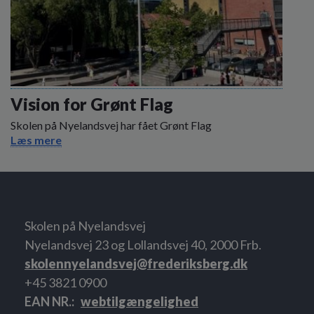
Vision for Grønt Flag
Skolen på Nyelandsvej har fået Grønt Flag
Læs mere
Skolen på Nyelandsvej
Nyelandsvej 23 og Lollandsvej 40, 2000 Frb.
skolennyelandsvej@frederiksberg.dk
+45 3821 0900
EAN NR.
webtilgængelighed