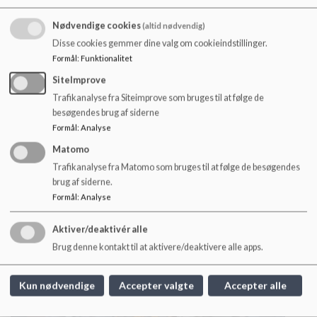
Nødvendige cookies
(altid nødvendig)
Disse cookies gemmer dine valg om cookieindstillinger.
Formål
:
Funktionalitet
SiteImprove
Trafikanalyse fra Siteimprove som bruges til at følge de
besøgendes brug af siderne
HM Dronning Margrethe besøger
Formål
:
Analyse
Haver til Maver
Matomo
Se flere billeder af HM Dronning Margrethes besøg
Trafikanalyse fra Matomo som bruges til at følge de besøgendes
hos vores 5. årgang i Haver til Maver
brug af siderne.
Læs mere
Formål
:
Analyse
Aktiver/deaktivér alle
Brug denne kontakt til at aktivere/deaktivere alle apps.
Kun nødvendige
Accepter valgte
Accepter alle