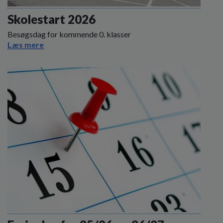
o
l
Skolestart 2026
d
Besøgsdag for kommende 0. klasser
e
Læs mere
t