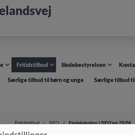
le
Fritidstilbud
Skolebestyrelsen
Konta
Særlige tilbud til børn og unge
Særlige tilbud t
Fritidstilbud
SFO
Ferielukning i SFO'en 25/26
indstillinger