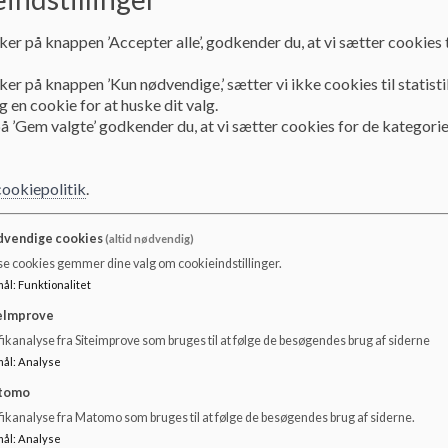
Ferielukning i SFO'en
ker på knappen ’Accepter alle’, godkender du, at vi sætter cookies t
Vedr. ferielukning på SFO Universet i skoleåret 2
ker på knappen ’Kun nødvendige,’ sætter vi ikke cookies til statisti
 en cookie for at huske dit valg.
Foruden de nationale helligdage holder SFO'en tvungen f
å ’Gem valgte’ godkender du, at vi sætter cookies for de kategorie
Julen
24/12-25 - 1/1-26
cookiepolitik
.
Påsken
30/3-26 - 1/4-26
vendige cookies
(altid nødvendig)
se cookies gemmer dine valg om cookieindstillinger.
Dagen efter Kristi Himmelfartsdag
mål
:
Funktionalitet
15/5-26
eImprove
Grundlovsdag
ikanalyse fra Siteimprove som bruges til at følge de besøgendes brug af siderne
5/6-26
mål
:
Analyse
Sommerlukket
tomo
Uge 28, 29 og 30
fikanalyse fra Matomo som bruges til at følge de besøgendes brug af siderne.
mål
:
Analyse