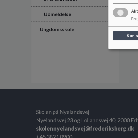
Akt
Udmeldelse
Brug
Ungdomsskole
Kun 
Skolen på Nyelandsvej
Nyelandsvej 23 og Lollandsvej 40, 2000 Frb
skolennyelandsvej@frederiksberg.dk
+45 3821 0900