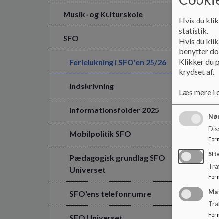
Musik- og Kulturskole
Hvis du klik
statistik.
SFO
Hvis du klik
benytter dog
Klikker du p
Ferielukning i SFO'en 25/26
krydset af.
Indskrivning
Læs mere i
Informationsfolder 2025
Nød
Dis
Mobilpolitik SFO
For
Sit
Pædagogisk grundlag SFO
Traf
Universet
For
Ma
SFO'ens telefonnumre
Tra
For
SFO Universet