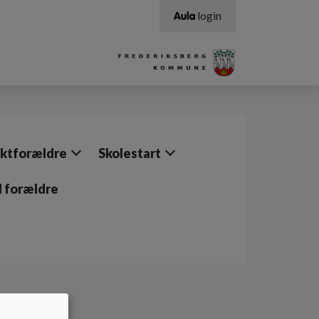
login
ktforældre
Skolestart
il forældre