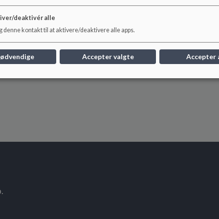
Første skoledag for nye 0. klasser er d. 11. august 2026
(for alle andre klasser er det d. 10. august 2026)
iver/deaktivér alle
 denne kontakt til at aktivere/deaktivere alle apps.
nødvendige
Accepter valgte
Accepter 
.