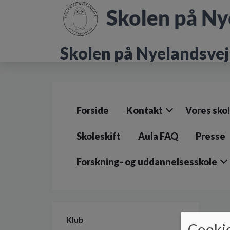
G
å
t
i
Skolen på Nyelandsvej
l
h
o
v
e
d
Forside
Kontakt
Vores sko
i
n
d
Skoleskift
Aula FAQ
Presse
h
o
Forskning- og uddannelsesskole
l
d
e
t
Klub
Cookie