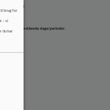
 25/26
il brug for
5/26
k – vi
erielukket understående dage/perioder:
r du har