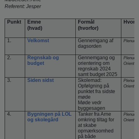
o
Referent: Jesper
l
d
e
Punkt
Emne
Formål
Hvord
t
(hvad)
(hvorfor)
1.
Velkomst
Gennemgang af
Plenum
dagsorden
2.
Regnskab og
Gennemgang og
Plenum
budget
orientering om
Orienter
regnskab 2024
samt budget 2025
3.
Siden sidst
Skolemad:
Plenum
Opfølgning på
Orienter
punktet fra sidste
møde
Møde vedr
byggesagen
4.
Bygningen på LOL
Tanker fra Arne
Plenum
og skolegård
omkring tiltag for
Orienter
at skabe
opmærksomhed
på både