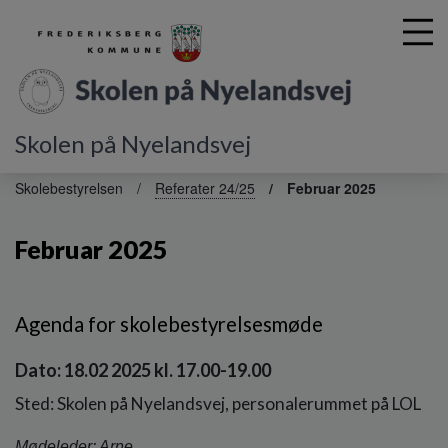
Skolen på Nyelandsvej
G
å
Skolebestyrelsen
Referater 24/25
Februar 2025
t
i
Februar 2025
l
h
o
v
Agenda for skolebestyrelsesmøde
e
d
Dato: 18.02 2025 kl. 17.00-19.00
i
n
Sted: Skolen på Nyelandsvej, personalerummet på LOL
d
h
Mødeleder: Arne