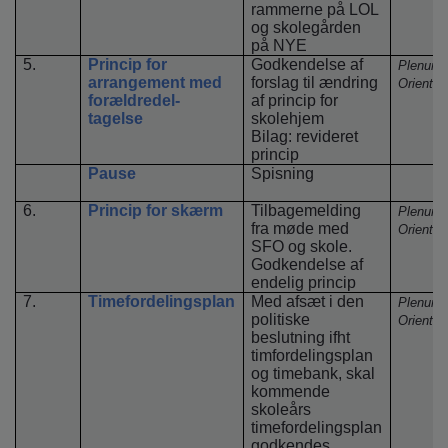
rammerne på LOL
og skolegården
på NYE
5.
Princip for
Godkendelse af
Plenum
arrangement med
forslag til ændring
Orienter
forældredel-
af princip for
tagelse
skolehjem
Bilag: revideret
princip
Pause
Spisning
6.
Princip for skærm
Tilbagemelding
Plenum
fra møde med
Orienter
SFO og skole.
Godkendelse af
endelig princip
7.
Timefordelingsplan
Med afsæt i den
Plenum
politiske
Orienter
beslutning ifht
timfordelingsplan
og timebank, skal
kommende
skoleårs
timefordelingsplan
godkendes