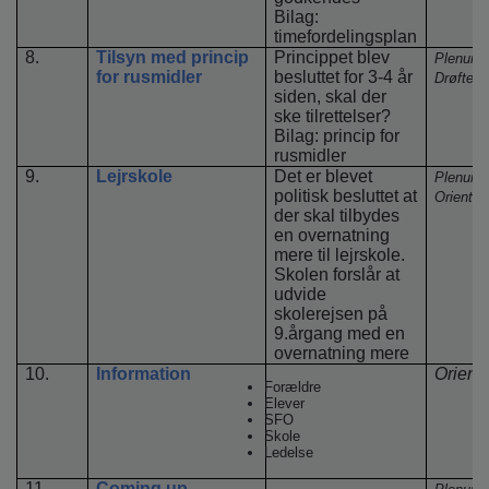
Bilag:
timefordelingsplan
8.
Tilsyn med princip
Princippet blev
Plenum
for rusmidler
besluttet for 3-4 år
Drøftels
siden, skal der
ske tilrettelser?
Bilag: princip for
rusmidler
9.
Lejrskole
Det er blevet
Plenum
politisk besluttet at
Orienter
der skal tilbydes
en overnatning
mere til lejrskole.
Skolen forslår at
udvide
skolerejsen på
9.årgang med en
overnatning mere
10.
Information
Orient
Forældre
Elever
SFO
Skole
Ledelse
11.
Coming up