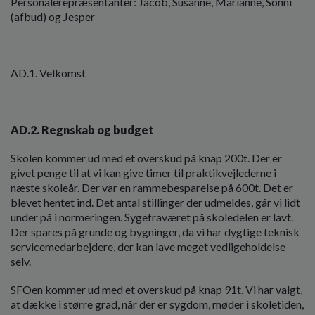
Personalerepræsentanter: Jacob, Susanne, Marianne, Sonni
(afbud) og Jesper
AD.1. Velkomst
AD.2. Regnskab og budget
Skolen kommer ud med et overskud på knap 200t. Der er
givet penge til at vi kan give timer til praktikvejlederne i
næste skoleår. Der var en rammebesparelse på 600t. Det er
blevet hentet ind. Det antal stillinger der udmeldes, går vi lidt
under på i normeringen. Sygefraværet på skoledelen er lavt.
Der spares på grunde og bygninger, da vi har dygtige teknisk
servicemedarbejdere, der kan lave meget vedligeholdelse
selv.
SFOen kommer ud med et overskud på knap 91t. Vi har valgt,
at dække i større grad, når der er sygdom, møder i skoletiden,