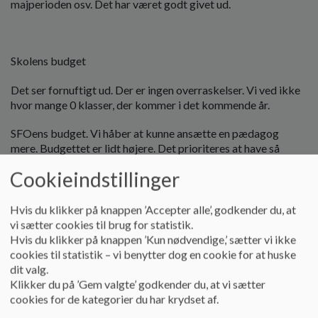
majperioden osv. Det har været godt givet ud.
Skolens budget
Det ser fornuftigt ud. Der er ingen overraskelser. Vi ved ikke
hvor mange 0 klasser, der kommer i det kommende år.
SFOens budget. Vi håber at kunne ansætte en pædagog
mere. Budgettet er lidt højere. Det prioriteres at have så
mange hænder som muligt i dagligdagen.
Cookieindstillinger
Der er bedre stemning omkring budgetterne generelt ift.
hvad der var for nogle år siden.
Hvis du klikker på knappen ’Accepter alle’, godkender du, at
vi sætter cookies til brug for statistik.
Ad.3. Siden sidst
Hvis du klikker på knappen ’Kun nødvendige,’ sætter vi ikke
cookies til statistik – vi benytter dog en cookie for at huske
Skolemad. Gruppen har lavet en opdeling ift. de 2 udbydere,
dit valg.
der er i kommunen. Økonomien i de 2 firmaer ser meget
Klikker du på ’Gem valgte’ godkender du, at vi sætter
forskelligt ud. Det er nogenlunde samme prisniveau. Der er
cookies for de kategorier du har krydset af.
givet 30t i Frb. Kommune. Vi skal være opmærksom på, at