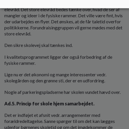
Der ønskes en optælling af trafik på den grønne sti af det lille
elevråd. Det store elevråd bedes tænke over, hvad de ser af
mangler og ideer i de fysiske rammer. Det ville være fint, hvis
der udarbejdes en flyer. Det ønskes, at de får taletid overfor
politikkerne. Forundraisinggruppen vil gerne mødes med det
store elevråd.
Den sikre skolevej skal tænkes ind.
I kvalitetsprogrammet ligger der også forbedring af de
fysiske rammer.
Lige nu er det økonomi og mange interessenter vedr.
skolegården og den grønne sti, der er en udfordring.
Nogle af parkeringspladserne har skolen vundet hævd over.
Ad.5. Princip for skole hjem samarbejdet.
Det er indføjet et afsnit vedr. arrangementer med
forældredeltagelse. Sanne spørger til om det kan lægges
udenfor børnenes skoletid og om det imødekommer de