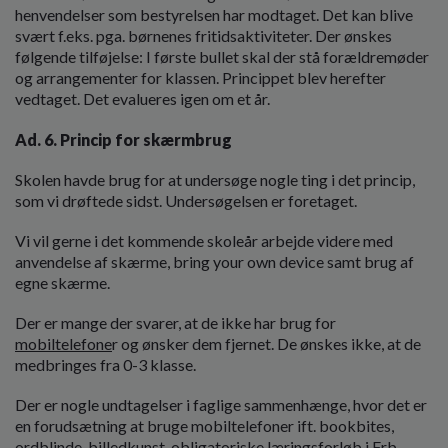
henvendelser som bestyrelsen har modtaget. Det kan blive
svært f.eks. pga. børnenes fritidsaktiviteter. Der ønskes
følgende tilføjelse: I første bullet skal der stå forældremøder
og arrangementer for klassen. Princippet blev herefter
vedtaget. Det evalueres igen om et år.
Ad. 6. Princip for skærmbrug
Skolen havde brug for at undersøge nogle ting i det princip,
som vi drøftede sidst. Undersøgelsen er foretaget.
Vi vil gerne i det kommende skoleår arbejde videre med
anvendelse af skærme, bring your own device samt brug af
egne skærme.
Der er mange der svarer, at de ikke har brug for
mobiltelefone
r og ønsker dem fjernet. De ønskes ikke, at de
medbringes fra 0-3 klasse.
Der er nogle undtagelser i faglige sammenhænge, hvor det er
en forudsætning at bruge mobiltelefoner ift. bookbites,
ordblinde, billedkunst, obligatoriske læringsforløb i Frb.