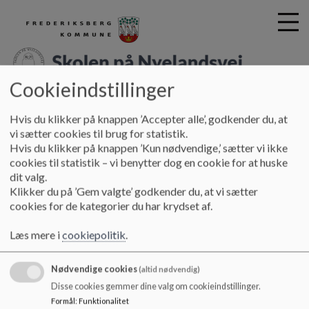
Cookieindstillinger
Skolen på Nyelandsvej
G
Hvis du klikker på knappen ’Accepter alle’, godkender du, at
å
Forskning- og uddannelsesskole
Betydning for Skolen på
vi sætter cookies til brug for statistik.
t
Hvis du klikker på knappen ’Kun nødvendige,’ sætter vi ikke
Nyelandsvej
Forældre
i
cookies til statistik – vi benytter dog en cookie for at huske
l
dit valg.
h
Forældre
Klikker du på ’Gem valgte’ godkender du, at vi sætter
o
cookies for de kategorier du har krydset af.
v
e
Her er ikke noget tekst endnu
Læs mere i
cookiepolitik
.
d
i
Nødvendige cookies
n
(altid nødvendig)
d
Disse cookies gemmer dine valg om cookieindstillinger.
h
Formål
:
Funktionalitet
Skolen på Nyelandsvej