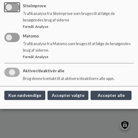
o
SiteImprove
Nyelandsvej 23 og Lollandsvej 40, 2000 Frb.
l
Trafikanalyse fra Siteimprove som bruges til at følge de
skolennyelandsvej@frederiksberg.dk
d
besøgendes brug af siderne
e
+45 3821 0900
Formål
:
Analyse
t
EAN NR.
webtilgængelighed
Matomo
Sitemap
Trafikanalyse fra Matomo som bruges til at følge de besøgendes
brug af siderne.
Formål
:
Analyse
Cookie politik
Aktiver/deaktivér alle
Brug denne kontakt til at aktivere/deaktivere alle apps.
Kun nødvendige
Accepter valgte
Accepter alle