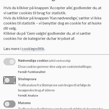
Princippet er hermed besluttet.
Hvis du klikker på knappen ’Accepter alle’, godkender du, at
vi sætter cookies til brug for statistik.
Hvis du klikker på knappen ’Kun nødvendige,’ sætter vi ikke
4: Princip for skolehjemsamarbejdet.
cookies til statistik – vi benytter dog en cookie for at huske
Punktet er til 2. revidering. Der har været nogle sproglige
dit valg.
rettelser. Links til i ugeplanerne fx princip for
Klikker du på ’Gem valgte’ godkender du, at vi sætter
meddelelsesbog, det vil Tina se på.
cookies for de kategorier du har krydset af.
Læs mere i
cookiepolitik
.
Forældremøder: Det har været i MED udvalget ift. et ønske
Nødvendige cookies
(altid nødvendig)
om et forældremøde i foråret, der skal være et rent
Disse cookies gemmer dine valg om cookieindstillinger.
trivselsmøde. Jakob og Susanne kommer med
Formål
:
Funktionalitet
tilbagemelding: Hvis der skal være et ekstra forældremøde,
skal det være kontaktforældre/trivselsforældre der
SiteImprove
arrangerer det. Det vil blive mange forældremøder, hvis der
Trafikanalyse fra Siteimprove som bruges til at følge de
skal være et mere. Der er også tematiserede møder som
besøgendes brug af siderne
digitalisering, alkohol mm. Yderligere er der også
Formål
:
Analyse
Fyraftensmøder, som kan være møder skolen indkalder til
pga. nogle udfordringer i samarbejde med kontaktforældre.
Matomo