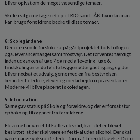
bliver oplyst om de meget væsentlige temaer.
Skolen vil gerne tage det op i TRIO samt i ÅK, hvordan man
kan bruge forældrene bedre til disse temaer.
8: Skolegårdene
Der er en smule forsinkelse på gårdprojektet i udskolingen
pga. leverancemangel samt frostvejr. Det forventes færdigt
inden udgangen af uge 7 og med aflevering i uge 6.
I indskolingen er de første byggemøder gået i gang, og der
bliver nedsat et udvalg, gerne med en fra bestyrelsen
herunder to ledere, elever og medarbejderrepræsentanter.
Møderne vil blive placeret i skoledagen.
9: Information
Sanne gav status på Skole og forældre, og der er forsat stor
opbakning til organet fra forældrene.
Eleverne har været til Fælles elevråd, hvor det er blevet
besluttet, at der skal være en festival uden alkohol. Der skal
være mange voksne til stede i form af lærerdeltagelse. Det er