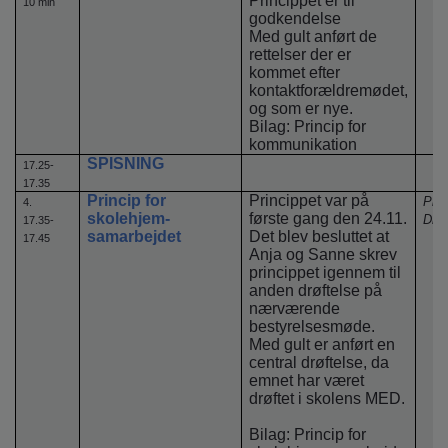
Princippet er til
10 min
godkendelse
Med gult anført de
rettelser der er
kommet efter
kontaktforældremødet,
og som er nye.
Bilag: Princip for
kommunikation
SPISNING
17.25-
17.35
Princip for
Princippet var på
Ple
4.
skolehjem-
første gang den 24.11.
Drøf
17.35-
samarbejdet
Det blev besluttet at
17.45
Anja og Sanne skrev
princippet igennem til
anden drøftelse på
nærværende
bestyrelsesmøde.
Med gult er anført en
central drøftelse, da
emnet har været
drøftet i skolens MED.
Bilag: Princip for