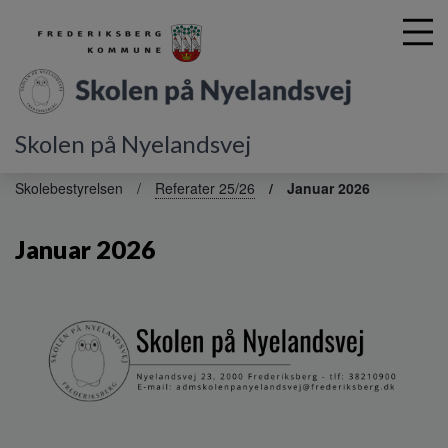
Skolen på Nyelandsvej
G
å
Skolebestyrelsen
Referater 25/26
Januar 2026
t
i
Januar 2026
l
h
o
v
e
d
i
n
d
h