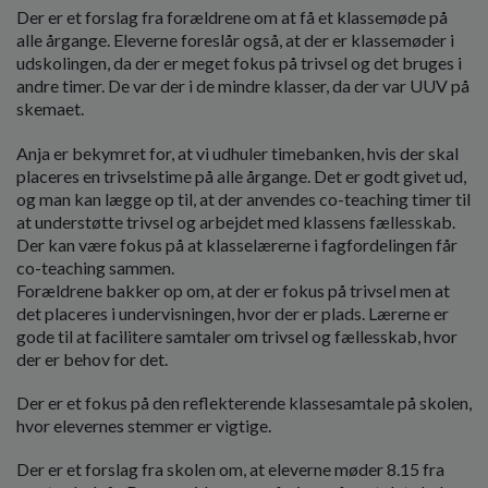
Der er et forslag fra forældrene om at få et klassemøde på
alle årgange. Eleverne foreslår også, at der er klassemøder i
udskolingen, da der er meget fokus på trivsel og det bruges i
andre timer. De var der i de mindre klasser, da der var UUV på
skemaet.
Anja er bekymret for, at vi udhuler timebanken, hvis der skal
placeres en trivselstime på alle årgange. Det er godt givet ud,
og man kan lægge op til, at der anvendes co-teaching timer til
at understøtte trivsel og arbejdet med klassens fællesskab.
Der kan være fokus på at klasselærerne i fagfordelingen får
co-teaching sammen.
Forældrene bakker op om, at der er fokus på trivsel men at
det placeres i undervisningen, hvor der er plads. Lærerne er
gode til at facilitere samtaler om trivsel og fællesskab, hvor
der er behov for det.
Der er et fokus på den reflekterende klassesamtale på skolen,
hvor elevernes stemmer er vigtige.
Der er et forslag fra skolen om, at eleverne møder 8.15 fra