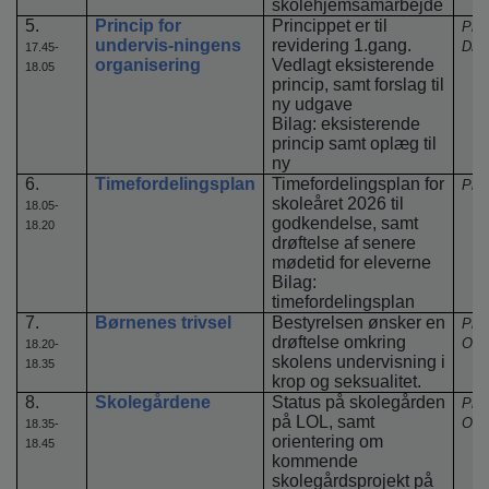
skolehjemsamarbejde
5.
Princip for
Princippet er til
Ple
undervis-ningens
revidering 1.gang.
Drøf
17.45-
organisering
Vedlagt eksisterende
18.05
princip, samt forslag til
ny udgave
Bilag: eksisterende
princip samt oplæg til
ny
6.
Timefordelingsplan
Timefordelingsplan for
Ple
skoleåret 2026 til
18.05-
godkendelse, samt
18.20
drøftelse af senere
mødetid for eleverne
Bilag:
timefordelingsplan
7.
Børnenes trivsel
Bestyrelsen ønsker en
Ple
drøftelse omkring
Orie
18.20-
skolens undervisning i
18.35
krop og seksualitet.
8.
Skolegårdene
Status på skolegården
Ple
på LOL, samt
Orie
18.35-
orientering om
18.45
kommende
skolegårdsprojekt på