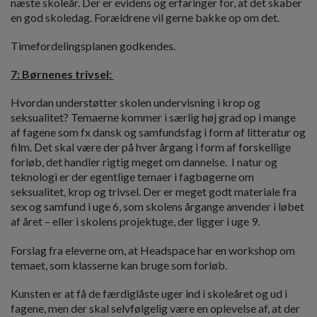
næste skoleår. Der er evidens og erfaringer for, at det skaber
en god skoledag. Forældrene vil gerne bakke op om det.
Timefordelingsplanen godkendes.
7: Børnenes trivsel:
Hvordan understøtter skolen undervisning i krop og
seksualitet? Temaerne kommer i særlig høj grad op i mange
af fagene som fx dansk og samfundsfag i form af litteratur og
film. Det skal være der på hver årgang i form af forskellige
forløb, det handler rigtig meget om dannelse.
I natur og
teknologi er der egentlige temaer i fagbøgerne om
seksualitet, krop og trivsel. Der er meget godt materiale fra
sex og samfund i uge 6, som skolens årgange anvender i løbet
af året – eller i skolens projektuge, der ligger i uge 9.
Forslag fra eleverne om, at Headspace har en workshop om
temaet, som klasserne kan bruge som forløb.
Kunsten er at få de færdiglåste uger ind i skoleåret og ud i
fagene, men der skal selvfølgelig være en oplevelse af, at der