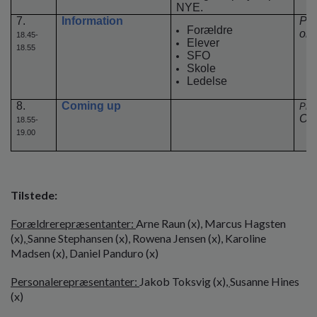
NYE.
7.
Information
Pl
Forældre
ori
18.45-
Elever
18.55
SFO
Skole
Ledelse
8.
Coming up
Ple
Ori
18.55-
19.00
Tilstede:
Forældrerepræsentanter:
Arne Raun (x), Marcus Hagsten
(x)
,
Sanne Stephansen (x), Rowena Jensen (x), Karoline
Madsen (x), Daniel Panduro (x)
Personalerepræsentanter:
Jakob Toksvig (x)
,
Susanne Hines
(x)