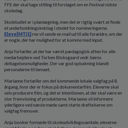
FFE der skal tage stilling til forslaget om en Festival sidste
skoledag.
Skoleballet er i planlægning, men det er rigtig svært at finde
et underholdningsindslag i stedet for nomineringerne.
Eleve
[MTI1]
rne vil sende en mail ud til alle forældre, om der
er nogle, der har mulighed for at komme med input.
Anja fortæller, at der har været pædagogisk aften for alle
medarbejdere ved Torben Bloksgaard vedr. børns
deltagelsesmuligheder. Der var god opbakning blandt
personalerne til temaet.
Marianne fortæller om det kommende lokale valgfag på 8.
årgang, hvor der er fokus på dokumentarfilm. Eleverne skal
selv producere film, og det er intentionen, at der skal være en
stor fremvisning af produkterne. Marianne vil informere
yderligere ved næste møde samt starte drøftelserne om
valgfag fremover.
Anja booker formøde til skoleudviklingssamtale, eleverne