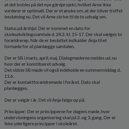
at det kobles på det nye gårdprojekt, hvilket Arne ikke
vurderer er optimalt. Der er et ønske om, at der bliver truffet
beslutning nu. Det vil Arne skrive til de to udvalg om.
Status på årshjul. Der er kommet en dato for
skoleudviklingssamtale d. 24.2. kl. 15-17. Der skal vælges to
forældrerep. Når de er besluttet indkalder Anja til et
formøde for at planlægge samtalen.
Der er SB i marts, april, maj. Dialogmøderne meldes ud, nu
hvor der er konstitueret udvalg.
Det sidste SB møde vil også indeholde en sommermiddag d.
11.6.
Der er kontaktforældremøde i foråret. Dato skal
planlægges.
Der er valgår i år. Det vil Anja følge op på.
Principper: Der er principperne for dagens møde, hvor
undervisningens organisering skal på 2. og 3. gang. Der er
ikke yderligere principper i skoleåret.