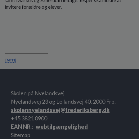
samt Markus og Arne skal deltage. Jesper skal huske at
invitere forældre og elever.
[MTI1]
Skolen på Nyelandsvej
Nyelandsvej 23 og Lollandsvej 40, 2000 Frb.
skolennyelandsvej@frederiksberg.dk
+45 3821 0900
EAN NR.
webtilgængelighed
Sitemap