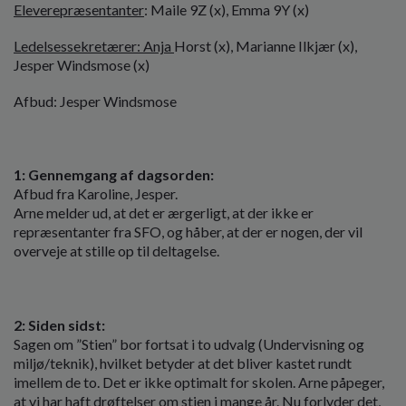
Eleverepræsentanter
: Maile 9Z (x), Emma 9Y (x)
Ledelsessekretærer: Anja
Horst (x), Marianne Ilkjær (x),
Jesper Windsmose (x)
Afbud: Jesper Windsmose
1: Gennemgang af dagsorden:
Afbud fra Karoline, Jesper.
Arne melder ud, at det er ærgerligt, at der ikke er
repræsentanter fra SFO, og håber, at der er nogen, der vil
overveje at stille op til deltagelse.
2: Siden sidst:
Sagen om ”Stien” bor fortsat i to udvalg (Undervisning og
miljø/teknik), hvilket betyder at det bliver kastet rundt
imellem de to. Det er ikke optimalt for skolen. Arne påpeger,
at vi har haft drøftelser om stien i mange år. Nu forlyder det,