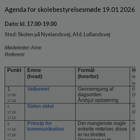
o
Agenda for skolebestyrelsesmøde 19.01 2026
l
d
e
Dato: kl. 17.00-19.00
t
Sted: Skolen på Nyelandsvej, Afd. Lollandsvej
Mødeleder: Arne
Referent:
Punkt
Emne
Formål
Hv
(hvad)
(hvorfor)
Plenu
beslu
1.
Velkomst
Gennemgang af
Ple
dagsorden
Orie
17.00-
Årshjul opdatering
17.10
Siden sidst
Ple
2.
Orie
17.10-
17.15
Princip for
Der manglende nogle
Ple
3.
kommunikation
enkelte rettelser, disse
Besl
17.15-
er nu tilrettet.
17.20