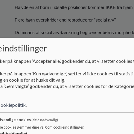
Halvdelen af børn i udsatte positioner kommer IKKE fra hjem 
Flere børn overskrider end reproducerer ”social arv”
Dominans af social arv-tænkning begrænser børns mulighede
Fra børns perspektiver handler ulighed om situationer med uli
indstillinger
hverdagslivet på tværs af sammenhænge.
ker på knappen ’Accepter alle’, godkender du, at vi sætter cookies t
ker på knappen ’Kun nødvendige,’ sætter vi ikke cookies til statisti
 en cookie for at huske dit valg.
å ’Gem valgte’ godkender du, at vi sætter cookies for de kategorie
Deltagelsesbegrebets grundlag
Børn lærer og udvikler sig gennem deltagelse i sociale fæl
cookiepolitik
.
(model)
vendige cookies
(altid nødvendig)
Børns deltagelsesbetingelser og adgang til tilhør, samspil og
se cookies gemmer dine valg om cookieindstillinger.
essentiel for deres velbefindende og greb om livet
mål
:
Funktionalitet