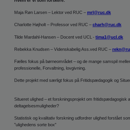
Hvem er vi som forskere:
Maja Røn Larsen – Lektor ved RUC –
mrl@ruc.dk
Charlotte Højholt – Professor ved RUC –
charh@ruc.dk
Tilde Mardahl-Hansen – Docent ved UCL -
tima1@ucl.dk
Rebekka Knudsen – Videnskabelig Ass.ved RUC –
rekn@ru
Fælles fokus på børneområdet – og de mange samspil mellem fo
professionelle, Forvaltning, lovgivning.
Dette projekt med særligt fokus på Fritidspædagogik og Situe
Situeret ulighed – et forskningsprojekt om fritidspædagogisk 
deltagelsesmuligheder?
Statistisk og kvalitativ forskning udfordrer ulighed forstået so
”ulighedens sorte box”