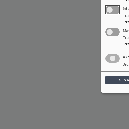
Sit
Traf
For
Ma
Tra
For
Akt
Brug
Kun 