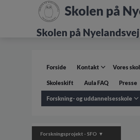
G
å
t
i
Skolen på Nyelandsvej
l
h
o
v
e
d
Forside
Kontakt
Vores sko
i
n
d
Skoleskift
Aula FAQ
Presse
h
o
Forskning- og uddannelsesskole
l
d
e
t
Forskningsprojekt - SFO