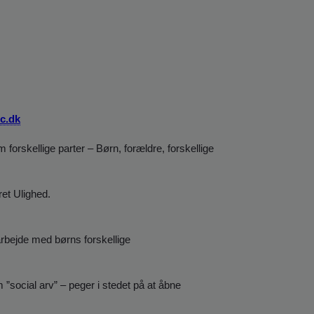
c.dk
rskellige parter – Børn, forældre, forskellige
ret Ulighed.
arbejde med børns forskellige
m ”social arv” – peger i stedet på at åbne