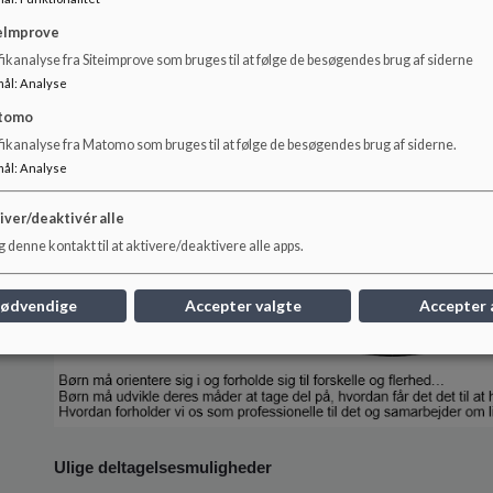
eImprove
ikanalyse fra Siteimprove som bruges til at følge de besøgendes brug af siderne
mål
:
Analyse
tomo
fikanalyse fra Matomo som bruges til at følge de besøgendes brug af siderne.
mål
:
Analyse
iver/deaktivér alle
 denne kontakt til at aktivere/deaktivere alle apps.
nødvendige
Accepter valgte
Accepter 
Ulige deltagelsesmuligheder