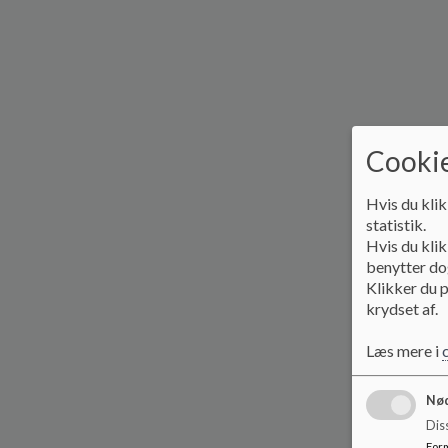
Cookie
Hvis du klik
statistik.
Hvis du klik
benytter dog
Klikker du p
krydset af.
Læs mere i
Nød
Dis
For