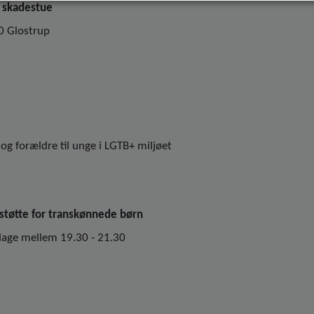
k skadestue
0 Glostrup
og forældre til unge i LGTB+ miljøet
 støtte for transkønnede børn
dage mellem 19.30 - 21.30