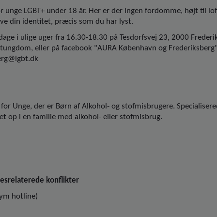
r unge LGBT+ under 18 år. Her er der ingen fordomme, højt til lof
ve din identitet, præcis som du har lyst.
ge i ulige uger fra 16.30-18.30 på Tesdorfsvej 23, 2000 Freder
ungdom, eller på facebook "AURA København og Frederiksberg" 
erg@lgbt.dk
 for Unge, der er Børn af Alkohol- og stofmisbrugere. Specialisere
et op i en familie med alkohol- eller stofmisbrug.
srelaterede konflikter
ym hotline)