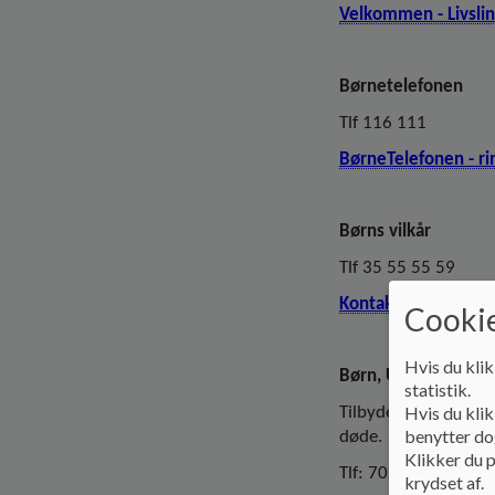
Velkommen - Livsli
Børnetelefonen
Tlf 116 111
BørneTelefonen - rin
Børns vilkår
Tlf 35 55 55 59
Kontakt os - Børns V
Cookie
Hvis du klik
Børn, Unge & Sorg
statistik.
Hvis du klik
Tilbyder gratis hjælp
benytter dog
døde.
Klikker du p
Tlf: 70 20 99 03
krydset af.