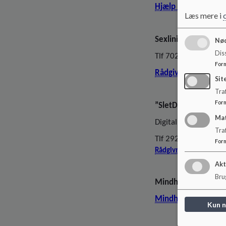
Hjælp til børn og u
Læs mere i
Sexlinien for unge
Nød
Dis
Tlf 70202266
For
Rådgivning til børn
Sit
Traf
For
”SletDet”
Ma
Digital mobning, råd
Tra
Tlf 29270101
For
Rådgivning til børn og
Akt
Brug
Mindhelper
Mindhelper - Guid
Kun 