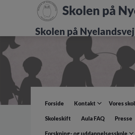
G
å
t
i
Skolen på Nyelandsvej
l
h
o
v
e
d
i
n
d
h
o
l
Forside
Kontakt
Vores sko
d
e
t
Skoleskift
Aula FAQ
Presse
Forskning- og uddannelsesskole