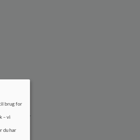
il brug for
k – vi
ligt syge eller
r du har