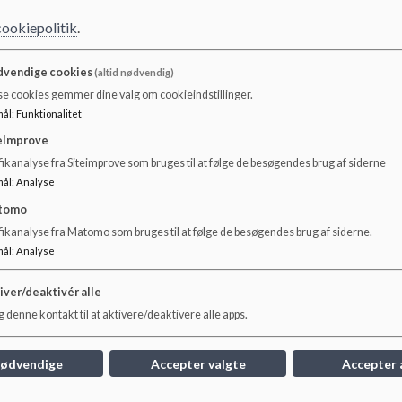
nge - Det Nationale Sorgcenter
cookiepolitik
.
vendige cookies
(altid nødvendig)
se cookies gemmer dine valg om cookieindstillinger.
mål
:
Funktionalitet
 og unge | Sex og Samfund
eImprove
ikanalyse fra Siteimprove som bruges til at følge de besøgendes brug af siderne
mål
:
Analyse
tomo
givningstjeneste.
fikanalyse fra Matomo som bruges til at følge de besøgendes brug af siderne.
mål
:
Analyse
 unge om livet på nettet | SletDet Rådgivningen (redbarnet.dk)
iver/deaktivér alle
 denne kontakt til at aktivere/deaktivere alle apps.
er Unge Gennem Hårde Tider
nødvendige
Accepter valgte
Accepter 