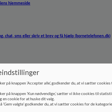
niens hjemmeside
g, chat, sms eller skriv et brev og få hjælp (bornetelefonen.dk)
ilkår (bornsvilkar.dk)
indstillinger
ker på knappen ’Accepter alle’, godkender du, at vi sætter cookies t
ker på knappen ’Kun nødvendige,’ sætter vi ikke cookies til statisti
 til børn og unge under 28 år, hvis forældre eller søskende er alvor
 en cookie for at huske dit valg.
å ’Gem valgte’ godkender du, at vi sætter cookies for de kategorie