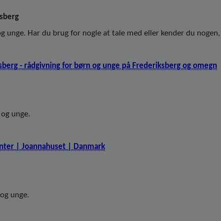
sberg
og unge. Har du brug for nogle at tale med eller kender du nogen,
berg - rådgivning for børn og unge på Frederiksberg og omegn
 og unge.
nter | Joannahuset | Danmark
 og unge.