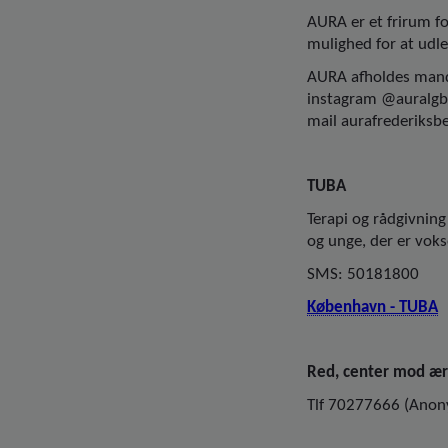
AURA er et frirum fo
mulighed for at udle
AURA afholdes manda
instagram @auralgbt
mail aurafrederiksb
TUBA
Terapi og rådgivning
og unge, der er voks
SMS: 50181800
København - TUBA
Red, center mod ære
Tlf 70277666 (Anon