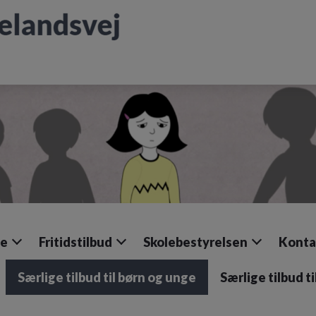
le
Fritidstilbud
Skolebestyrelsen
Konta
Særlige tilbud til børn og unge
Særlige tilbud t