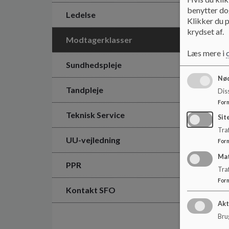
benytter dog
Ledelse
Klikker du p
krydset af.
Modtagerklasser
Læs mere i
Sundhedspleje
Nød
Tandpleje
Dis
For
Teknisk Service
Sit
Traf
UU-vejledning
For
Ma
PPR
Tra
For
Kontakt SFO
Akt
Brug