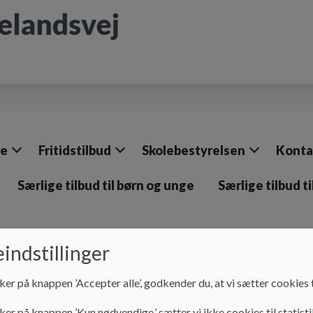
le
Fritidstilbud
Skolebestyrelsen
Konta
Særlige tilbud til børn og unge
Særlige tilbud t
indstillinger
ker på knappen ’Accepter alle’, godkender du, at vi sætter cookies t
Kontakt
Modtagerklasser
ker på knappen ’Kun nødvendige,’ sætter vi ikke cookies til statisti