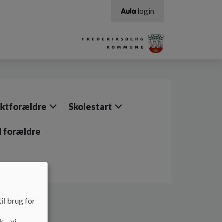
login
ktforældre
Skolestart
il forældre
il brug for
k – vi