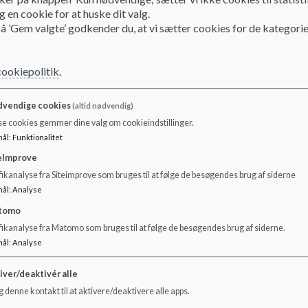
Modtagerklasser
 en cookie for at huske dit valg.
å ’Gem valgte’ godkender du, at vi sætter cookies for de kategorie
I vores udskoling har vi to modtagerklasser med elever
cookiepolitik
.
Koordinator for modtagerklasserne på Lollandsvej
Dorte Ortved
vendige cookies
(altid nødvendig)
Telefon: 28 98 09 01
se cookies gemmer dine valg om cookieindstillinger.
Email:
door01@frederiksberg.dk
mål
:
Funktionalitet
eImprove
ikanalyse fra Siteimprove som bruges til at følge de besøgendes brug af siderne
mål
:
Analyse
tomo
fikanalyse fra Matomo som bruges til at følge de besøgendes brug af siderne.
mål
:
Analyse
iver/deaktivér alle
 denne kontakt til at aktivere/deaktivere alle apps.