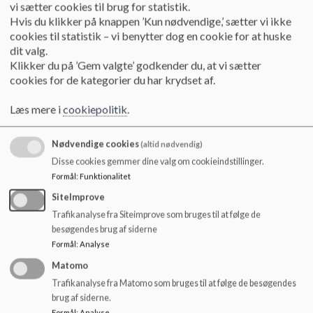
Opmærksomhed på
andel elever med mindst 2 i dansk og mat
vi sætter cookies til brug for statistik.
Hvis du klikker på knappen ’Kun nødvendige,’ sætter vi ikke
at få så mange elever til prøver som muligt, og flere MK-elever e
cookies til statistik – vi benytter dog en cookie for at huske
men lykkes ikke altid med at bestå begge fag.
dit valg.
Elevfraværet er lavere end gennemsnittet i kommunen
. Sko
Klikker du på ’Gem valgte’ godkender du, at vi sætter
hurtigere kan få data på elevers skolefravær med henblik på at 
cookies for de kategorier du har krydset af.
indsatser.
Andelen af elever er der overgået til ungdomsuddannelse er
Læs mere i
cookiepolitik
.
kommunen
. Her er der særligt fokus på hvad uddannelse og j
kollektive vejledning kan bidrage til, for at unge træffer oplyste
Nødvendige cookies
(altid nødvendig)
ungdomsuddannelse.
Disse cookies gemmer dine valg om cookieindstillinger.
Kommunal opmærksomhed på matematikresultater
. Skole
Formål
:
Funktionalitet
socioøkonomisk reference over forventet. Dette giver anlednin
SiteImprove
der lykkes netop omkring matematik.
Trafikanalyse fra Siteimprove som bruges til at følge de
besøgendes brug af siderne
Formål
:
Analyse
Opfølgning og status på skolens indsatsområder med in
Matomo
elevernes og skolebestyrelsens stemmer
Trafikanalyse fra Matomo som bruges til at følge de besøgendes
STEM
– skolen har et mål om at STEM ikke skal være noget fo
brug af siderne.
Formål
:
Analyse