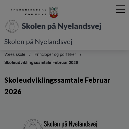
Skolen på Nyelandsvej
G
å
Vores skole
Principper og politikker
t
Skoleudviklingssamtale Februar 2026
i
l
h
Skoleudviklingssamtale Februar
o
v
2026
e
d
i
n
d
h