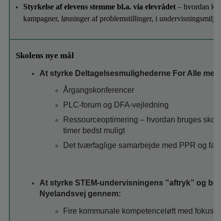
Styrkelse af elevens stemme bl.a. via elevrådet
– hvordan kan
kampagner, løsninger af problemstillinger, i undervisningsmil
Skolens nye mål
At styrke Deltagelsesmulighederne For Alle med 
Årgangskonferencer
PLC-forum og DFA-vejledning
Ressourceoptimering – hvordan bruges skole
timer bedst muligt
Det tværfaglige samarbejde med PPR og fam
At styrke STEM-undervisningens ”aftryk” og bet
Nyelandsvej gennem:
Fire kommunale kompetenceløft med fokus på