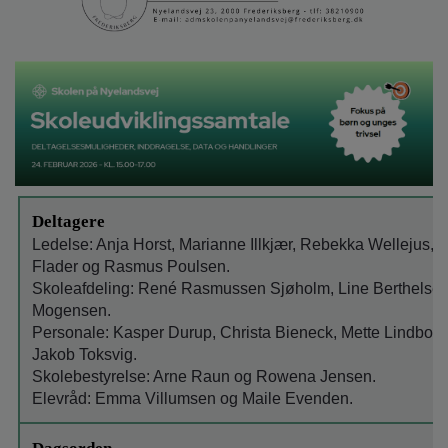
o
l
d
e
t
Deltagere
Ledelse: Anja Horst, Marianne Illkjær, Rebekka Wellejus, 
Flader og Rasmus Poulsen.
Skoleafdeling: René Rasmussen Sjøholm, Line Berthelsen
Mogensen.
Personale: Kasper Durup, Christa Bieneck, Mette Lindbo, 
Jakob Toksvig.
Skolebestyrelse: Arne Raun og Rowena Jensen.
Elevråd: Emma Villumsen og Maile Evenden.