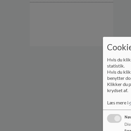
Cookie
Hvis du klik
statistik.
Hvis du klik
benytter dog
Klikker du p
krydset af.
Læs mere i
Nød
Dis
For