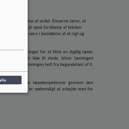
l en genkendelse af ordet. Eleverne lærer, at
en til ord. For at opnå forståelse af teksten
om verden og være i besiddelse af et rigt og
nde forudsætninger for at blive en dygtig læser.
 er forståelsen ikke til stede, bliver læsningen
 i læseundervisningen helt fra begyndelsen af 0.
alle
siddelse af gode læsekompetencer gennem den
de områder, det er nødvendigt at arbejde med for