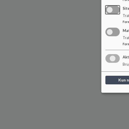
Sit
Traf
For
Ma
Tra
For
Akt
Brug
Kun 