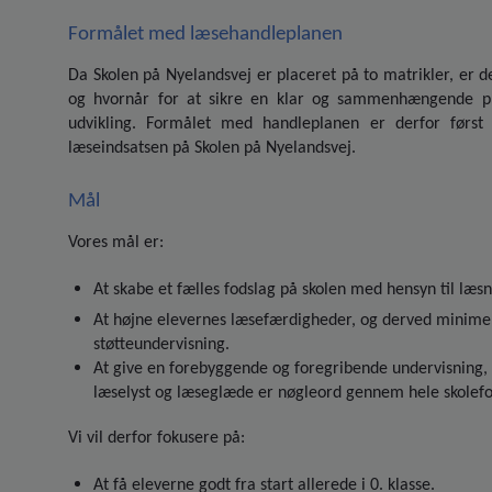
Formålet med læsehandleplanen
Da Skolen på Nyelandsvej er placeret på to matrikler, er d
og hvornår for at sikre en klar og sammenhængende prog
udvikling. Formålet med handleplanen er derfor først
læseindsatsen på Skolen på Nyelandsvej.
Mål
Vores mål er:
At skabe et fælles fodslag på skolen med hensyn til læs
At højne elevernes læsefærdigheder, og derved minimere 
støtteundervisning.
At give en forebyggende og foregribende undervisning, 
læselyst og læseglæde er nøgleord gennem hele skolefo
Vi vil derfor fokusere på:
At få eleverne godt fra start allerede i 0. klasse.