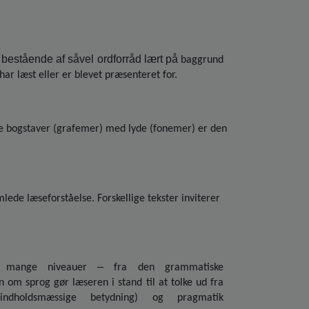
bestående af såvel ordforråd lært på
baggrund
ar læst eller er blevet præsenteret for.
nde bogstaver (grafemer) med lyde (fonemer) er den
lede læseforståelse. Forskellige tekster inviterer
–
på mange niveauer
fra den grammatiske
 om sprog gør læseren i stand til at tolke ud fra
 indholdsmæssige betydning) og pragmatik