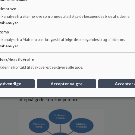
eImprove
ikanalyse fra Siteimprove som bruges til at følge de besøgendes brug af siderne
Afkodning betegner den proces, som bringer læseren frem ti
mål
:
Analyse
hvert bogstav har sin(e) lyd(e), og at lyde kan trækkes samm
tomo
må eleven derudover inddrage sit genrekendskab, sin viden 
fikanalyse fra Matomo som bruges til at følge de besøgendes brug af siderne.
varieret ordforråd.
mål
:
Analyse
På denne baggrund er afkodning og forståelse grundlægge
iver/deaktivér alle
Fungerer afkodningen ikke, bliver læsningen upræcis, og
 denne kontakt til at aktivere/deaktivere alle apps.
meningsløst lydarbejde. Derfor må begge elementer vægtes
kl.
nødvendige
Accepter valgte
Accepter 
På Skolen på Nyelandsvej betragtes det at være i be
interaktive læsemodel (Linnea Ehri). Modellen viser alle 
at opnå gode læsekompetencer.