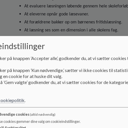
At evaluere læsningen løbende gennem hele skoleforlø
At eleverne opnår gode læsevaner.
At forældrene bakker op om børnenes fritidslæsning.
At læsning ses som en dimension i alle skolens fag.
At styrke elevernes engagement i læsning og dermed de
indstillinger
Generelle overvejelser
ker på knappen ’Accepter alle’, godkender du, at vi sætter cookies t
I et videnssamfund med stadig stigende krav til skriftspro
ker på knappen ’Kun nødvendige,’ sætter vi ikke cookies til statisti
formår at bibringe eleverne en funktionel læsefærd
 en cookie for at huske dit valg.
videnstilegnelse inden for samtlige fagområder og på tvæ
å ’Gem valgte’ godkender du, at vi sætter cookies for de kategorie
fagene er forskellige. At mestre fagets sprog og tekster 
Fagenes forskellige tekstgenrer stiller forskellige krav
læsning et anliggende for alle lærere - og i den forstand er
cookiepolitik
.
Hvad er læsning
vendige cookies
(altid nødvendig)
Overordnet består læsning af de to hovedkomponenter:
se cookies gemmer dine valg om cookieindstillinger.
Læsning = afkodning x forståelse + motivation.
mål
:
Funktionalitet