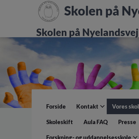
G
å
t
i
Skolen på Nyelandsvej
l
h
o
v
e
d
i
n
d
h
o
l
Forside
Kontakt
Vores sko
d
e
t
Skoleskift
Aula FAQ
Presse
Forskning- og uddannelsesskole