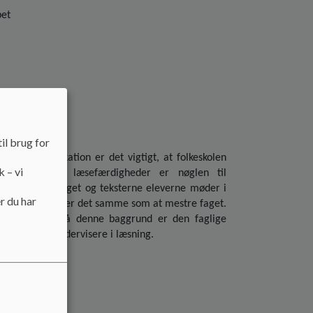
bet
res læselyst.
il brug for
glig kommunikation er det vigtigt, at folkeskolen
k – vi
ighed. Solide læsefærdigheder er nøglen til
rs af fag. Sproget og teksterne eleverne møder i
r du har
er på mange måder det samme som at mestre faget.
 til læsningen. På denne baggrund er den faglige
 alle lærere undervisere i læsning.