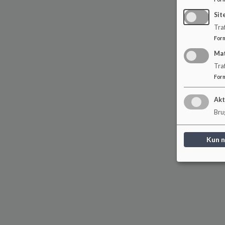
Sit
Traf
For
Ma
Tra
For
Akt
Brug
Kun 