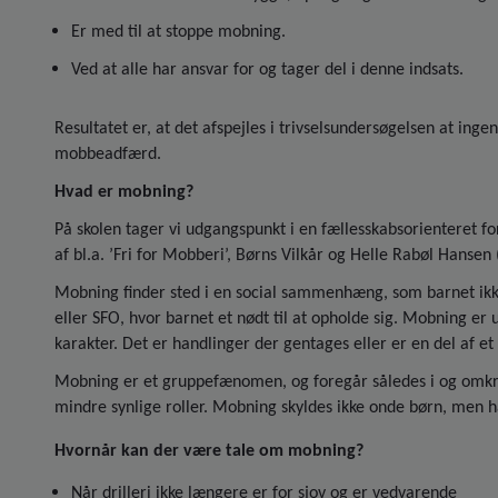
Er med til at stoppe mobning.
Ved at alle har ansvar for og tager del i denne indsats.
Resultatet er, at det afspejles i trivselsundersøgelsen at inge
mobbeadfærd.
Hvad er mobning?
På skolen tager vi udgangspunkt i en fællesskabsorienteret f
af bl.a. ’Fri for Mobberi’, Børns Vilkår og Helle Rabøl Hanse
Mobning finder sted i en social sammenhæng, som barnet ikke 
eller SFO, hvor barnet et nødt til at opholde sig. Mobning er
karakter. Det er handlinger der gentages eller er en del af et
Mobning er et gruppefænomen, og foregår således i og omkri
mindre synlige roller. Mobning skyldes ikke onde børn, men h
Hvornår kan der være tale om mobning?
Når drilleri ikke længere er for sjov og er vedvarende