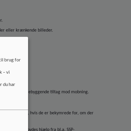
r.
er eller krænkende billeder.
il brug for
k – vi
r du har
om et vigtigt forebyggende tiltag mod mobning.
omkring klassen, hvis de er bekymrede for, om der
gruppen.
personalet tilbydes hjælp fra bl.a. SSP-