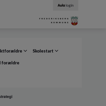
login
ktforældre
Skolestart
il forældre
trategi