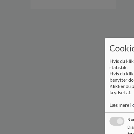
Cookie
Hvis du klik
statistik.
Hvis du klik
benytter dog
Klikker du p
krydset af.
Læs mere i
Nød
Dis
For