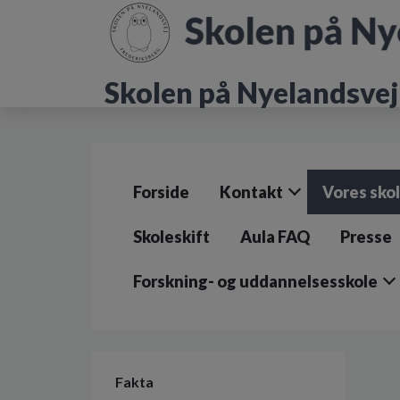
G
å
t
i
Skolen på Nyelandsvej
l
h
o
v
e
d
Forside
Kontakt
Vores sko
i
n
d
Skoleskift
Aula FAQ
Presse
h
o
Forskning- og uddannelsesskole
l
d
e
t
Fakta