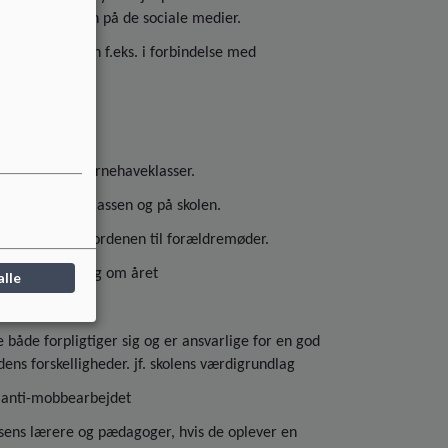
evernes færden på de sociale medier.
rsonalegruppen f.eks. i forbindelse med
r kommende børnehaveklasser.
 og regler i klassen og på skolen.
esskab” på dagsordenen til forældremøder.
r mindst 1 gang om året
alle
 klasse.
e både forpligtiger sig og er ansvarlige for en god
ns forskelligheder. jf. skolens værdigrundlag
i anti-mobbearbejdet
assens lærere og pædagoger, hvis de oplever en