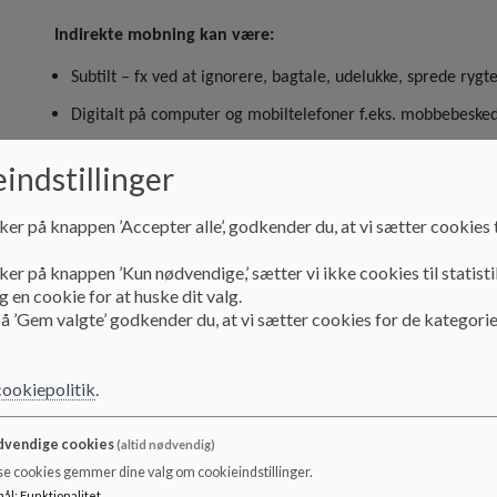
Indirekte mobning kan være:
Subtilt – fx ved at ignorere, bagtale, udelukke, sprede rygte
Digitalt på computer og mobiltelefoner f.eks. mobbebesked
Handlinger uden ord.
indstillinger
Brug af grimasser.
ker på knappen ’Accepter alle’, godkender du, at vi sætter cookies t
Negativt kropssprog.
ker på knappen ’Kun nødvendige,’ sætter vi ikke cookies til statisti
 en cookie for at huske dit valg.
Hvad gør vi for at forebygge mobning på skolen?
å ’Gem valgte’ godkender du, at vi sætter cookies for de kategorie
På Skolen på Nyelandsvej betragter vi arbejdet med trivsel s
Ledelse
cookiepolitik
.
Opfordrer forældrene til at henvende sig til lærerteamet 
vendige cookies
(altid nødvendig)
foregår mobning i klassen eller oplever en mobbekultur i 
se cookies gemmer dine valg om cookieindstillinger.
Hensigtsmæssig brug af devices drøftes på fællesmøder, og 
mål
:
Funktionalitet