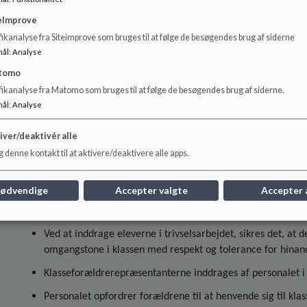
konsulenten til arbejdet med og mod digital mobning og el
eImprove
Ledelsen skal sikre at antimobning tages op som emne i pe
ikanalyse fra Siteimprove som bruges til at følge de besøgendes brug af siderne
afdelingsmøder, teammøder mm.
mål
:
Analyse
tomo
fikanalyse fra Matomo som bruges til at følge de besøgendes brug af siderne.
Personale
mål
:
Analyse
Antimobbestrategien omtales ved første forældremøde fo
iver/deaktivér alle
Nye elever på skolen gøres opmærksomme på trivselsaftaler
 denne kontakt til at aktivere/deaktivere alle apps.
Kontaktforældre og klasseteam skal sætte ”trivsel og fæll
Elevrådet skal tage emnet ”samvær/mobning” op på møde
nødvendige
Accepter valgte
Accepter 
Trivselsarbejdet er en del af årsplanen for både afdeling og
Ved at inddrage eleverne i trivselsarbejdet, sikres det, at d
omgangstone i klassen med respekt og tolerance for hinande
Klasseforældrerepræsentanterne inddrages af personalet 
Personalet opfordrer forældrene til at henvende sig til kl