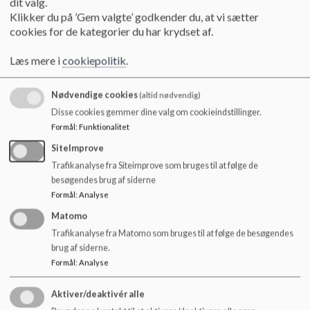
dit valg.
Telefon: 28 98 09 07
o
Klikker du på ’Gem valgte’ godkender du, at vi sætter
Email:
mail01@frederiksberg.dk
l
cookies for de kategorier du har krydset af.
d
Faglig leder
e
Læs mere i
cookiepolitik
.
Kristian Sebastian Miller Kaptain
t
Telefon: 28 98 09 05
Email:
krikap@frederiksberg.dk
Nødvendige cookies
(altid nødvendig)
Disse cookies gemmer dine valg om cookieindstillinger.
Faglig leder for administration
Formål
:
Funktionalitet
Birgitte Flader
Telefon: 38 21 09 04
SiteImprove
Email:
bifl01@frederiksberg.dk
Trafikanalyse fra Siteimprove som bruges til at følge de
besøgendes brug af siderne
Faglig leder for SFO
Formål
:
Analyse
Jesper Windsmose
Matomo
Telefon: 38 21 09 30 / 28 98 09 31
Email:
jewi01@frederiksberg.dk
Trafikanalyse fra Matomo som bruges til at følge de besøgendes
brug af siderne.
Formål
:
Analyse
Aktiver/deaktivér alle