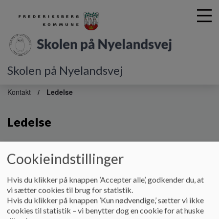
Skolen på Nyelandsvej
G
å
Kontakt
Ledelse
t
i
Ledelse
l
h
o
v
Skoleleder
Cookieindstillinger
e
Anja Horst
d
Telefon: 28 98 09 15
Hvis du klikker på knappen ’Accepter alle’, godkender du, at
i
Email:
anja.horst@frederiksberg.dk
vi sætter cookies til brug for statistik.
n
Hvis du klikker på knappen ’Kun nødvendige,’ sætter vi ikke
Faglig leder med souscheffunktion
d
cookies til statistik – vi benytter dog en cookie for at huske
Marianne Illkjær
h