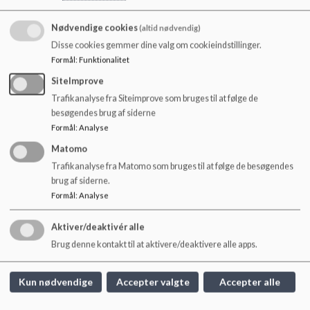
o
l
Nødvendige cookies
(altid nødvendig)
d
Disse cookies gemmer dine valg om cookieindstillinger.
e
Formål
:
Funktionalitet
t
SiteImprove
Trafikanalyse fra Siteimprove som bruges til at følge de
besøgendes brug af siderne
Formål
:
Analyse
Her ses billedet som vi har lavet af vores praktikanter, som
Matomo
hænger på opslagstavlen på vores personalerum
Trafikanalyse fra Matomo som bruges til at følge de besøgendes
brug af siderne.
Formål
:
Analyse
Skolen på Nyelandsvej
Aktiver/deaktivér alle
Brug denne kontakt til at aktivere/deaktivere alle apps.
Nyelandsvej 23 og Lollandsvej 40, 2000 Frb.
skolennyelandsvej@frederiksberg.dk
Kun nødvendige
Accepter valgte
Accepter alle
+45 3821 0900
EAN NR.
webtilgængelighed