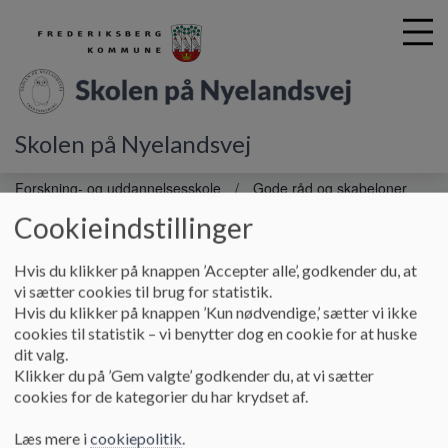
Skolen på Nyelandsvej
G
å
Forskning- og uddannelsesskole
Gode råd og skabeloner
t
Velkommen til personalerummet
Cookieindstillinger
i
l
h
Hvis du klikker på knappen ’Accepter alle’, godkender du, at
Velkommen til personalerummet
o
vi sætter cookies til brug for statistik.
v
Hvis du klikker på knappen ’Kun nødvendige,’ sætter vi ikke
e
cookies til statistik – vi benytter dog en cookie for at huske
d
dit valg.
i
Klikker du på ’Gem valgte’ godkender du, at vi sætter
n
cookies for de kategorier du har krydset af.
d
h
Læs mere i
cookiepolitik
.