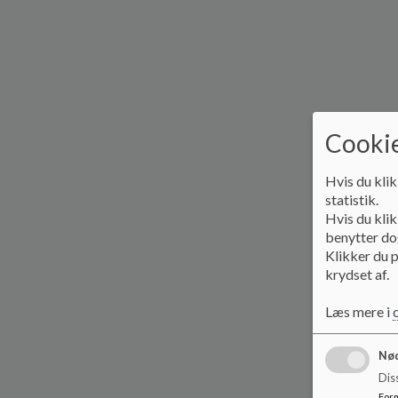
Cookie
Hvis du klik
statistik.
Hvis du klik
benytter dog
Klikker du p
krydset af.
Læs mere i
Nød
Dis
For