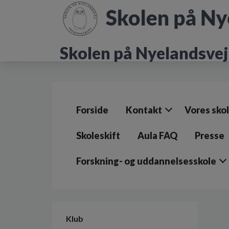
G
å
t
i
Skolen på Nyelandsvej
l
h
o
v
e
d
Forside
Kontakt
Vores sko
i
n
d
Skoleskift
Aula FAQ
Presse
h
o
Forskning- og uddannelsesskole
l
d
e
t
Klub