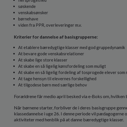
søskende
venskabsønsker
børnehave
viden fra PPR, overleveringer m.v.
Kriterier for dannelse af basisgrupperne:
At etablere bæredygtige klasser med god gruppedynamik
At bevare gode venskabsrelationer
At skabe lige store klasser
At skabe en så ligelig kønsfordeling som muligt
At skabe en så ligelig fordeling af tosprogede elever som 
At tage hensyn til elevernes forskellighed
At tilgodese børn med særlige behov
Forældrene får medio april besked via e‑Boks om, hvilken b
Når børnene starter, forbliver de i deres basisgruppe genn
klassedannelse i uge 26. I denne periode vil pædagogerne
aktiviteter med henblik på at danne bæredygtige klasser.