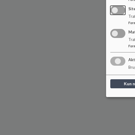
Sit
Traf
For
Ma
Tra
For
Akt
Brug
Kun 