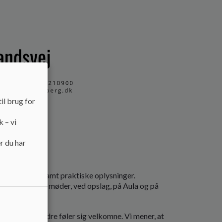
il brug for
k – vi
r du har
n på SFO’en samt praktiske oplysninger.
r, der gives på møder, ved opslag, på Aula og på
børn og forældre føler sig velkomne. Vi mener, at