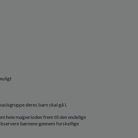
muligt
asisgruppe deres barn skal gå i.
em hele majperioden frem til den endelige
 observere børnene gennem forskellige