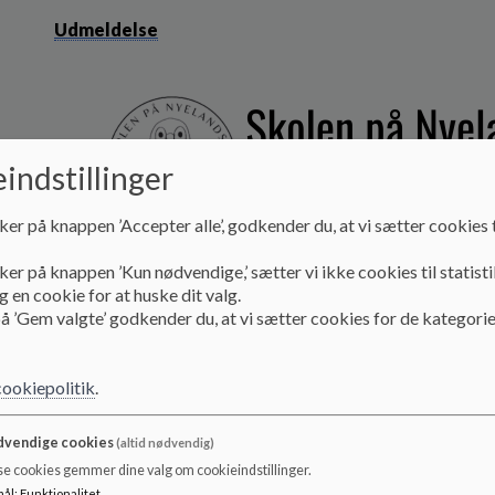
Udmeldelse
indstillinger
ker på knappen ’Accepter alle’, godkender du, at vi sætter cookies t
ker på knappen ’Kun nødvendige,’ sætter vi ikke cookies til statisti
 en cookie for at huske dit valg.
å ’Gem valgte’ godkender du, at vi sætter cookies for de kategorie
Velkommen til SFO Universet
cookiepolitik
.
Dette er en velkomstpjece med information om dagligdage
Oplysningerne i pjecen er et supplement til de informatione
skolens hjemmeside: https://frb-ny.aula.dk
vendige cookies
(altid nødvendig)
se cookies gemmer dine valg om cookieindstillinger.
Det betyder meget for os, der arbejder på SFO’en, at både 
mål
:
Funktionalitet