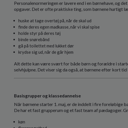
Personalenormeringen er lavere end i en børnehave, og det
opgaver. Det er ofte praktiske ting, som børnene hurtigt lære
huske at tage overtøj på, når de skal ud
finde deres egen madkasse, når vi skal spise
holde styr på deres tøj
binde snørebånd
gå på toilettet med lukket dør
krydse sig ud, når de går hjem
Alt dette kan være svært for både børn og forældre i start
selvhjulpne. Det viser sig da også, at børnene efter kort tid
Basisgrupper og klassedannelse
Når børnene starter 1. maj, er de inddelt i fire foreløbige
De har et fast grupperum og et fast team af pædagoger. G
køn
flersprogethed