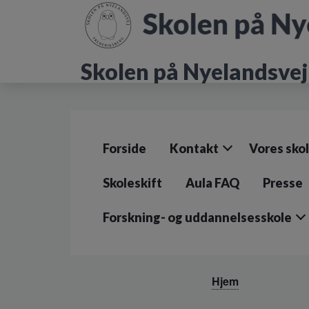
G
å
t
i
Skolen på Nyelandsvej
l
h
o
v
e
d
Forside
Kontakt
Vores sko
i
n
d
Skoleskift
Aula FAQ
Presse
h
o
Forskning- og uddannelsesskole
l
d
e
t
Hjem