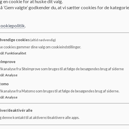
 en cookie for at huske dit valg.
å ’Gem valgte’ godkender du, at vi sætter cookies for de kategorie
cookiepolitik
.
vendige cookies
(altid nødvendig)
se cookies gemmer dine valg om cookieindstillinger.
mål
:
Funktionalitet
eImprove
ikanalyse fra Siteimprove som bruges til at følge de besøgendes brug af siderne
mål
:
Analyse
tomo
fikanalyse fra Matomo som bruges til at følge de besøgendes brug af siderne.
mål
:
Analyse
iver/deaktivér alle
 denne kontakt til at aktivere/deaktivere alle apps.