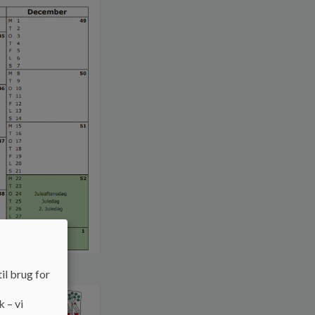
il brug for
k – vi