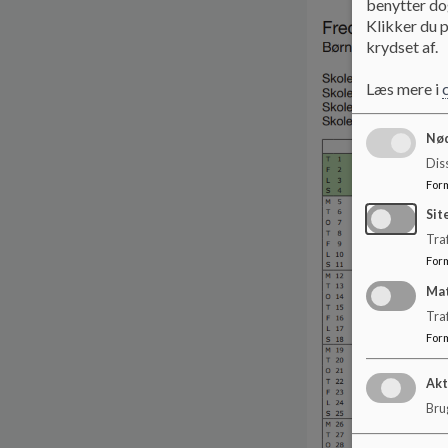
benytter dog
Klikker du p
krydset af.
Læs mere i
Nød
Dis
For
Sit
Traf
For
Ma
Tra
For
Akt
Brug